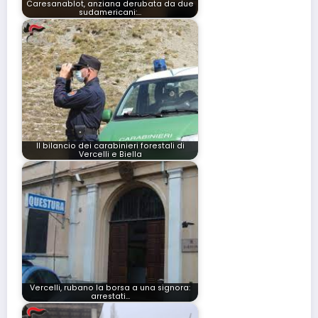
Caresanablot, anziana derubata da due
sudamericani:…
Il bilancio dei carabinieri forestali di
Vercelli e Biella
Vercelli, rubano la borsa a una signora:
arrestati…