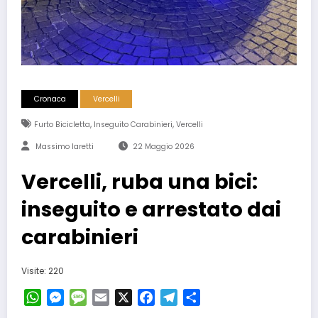
Cronaca
Vercelli
,
,
Furto Bicicletta
Inseguito Carabinieri
Vercelli
Massimo Iaretti
22 Maggio 2026
Vercelli, ruba una bici:
inseguito e arrestato dai
carabinieri
Visite: 220
WhatsApp
Messenger
Message
Email
X
Facebook
Telegram
Condividi