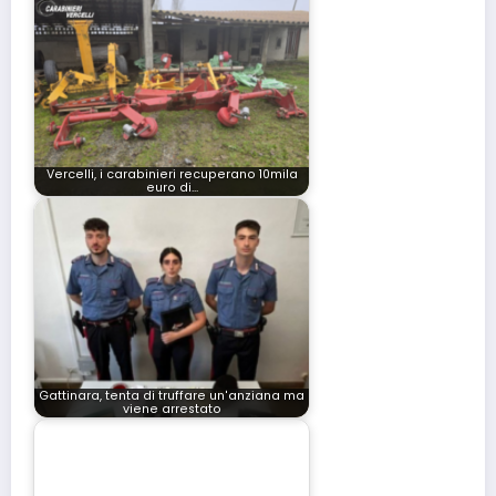
Vercelli, i carabinieri recuperano 10mila
euro di…
Gattinara, tenta di truffare un'anziana ma
viene arrestato