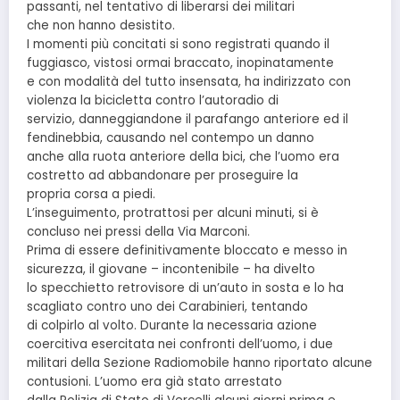
passanti, nel tentativo di liberarsi dei militari
che non hanno desistito.
I momenti più concitati si sono registrati quando il
fuggiasco, vistosi ormai braccato, inopinatamente
e con modalità del tutto insensata, ha indirizzato con
violenza la bicicletta contro l’autoradio di
servizio, danneggiandone il parafango anteriore ed il
fendinebbia, causando nel contempo un danno
anche alla ruota anteriore della bici, che l’uomo era
costretto ad abbandonare per proseguire la
propria corsa a piedi.
L’inseguimento, protrattosi per alcuni minuti, si è
concluso nei pressi della Via Marconi.
Prima di essere definitivamente bloccato e messo in
sicurezza, il giovane – incontenibile – ha divelto
lo specchietto retrovisore di un’auto in sosta e lo ha
scagliato contro uno dei Carabinieri, tentando
di colpirlo al volto. Durante la necessaria azione
coercitiva esercitata nei confronti dell’uomo, i due
militari della Sezione Radiomobile hanno riportato alcune
contusioni. L’uomo era già stato arrestato