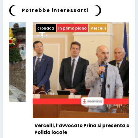
Potrebbe interessarti
cronaca
In primo piano
Vercelli
cro
Verc
stu
20 L
Vercelli, l’avvocato Prina si presenta alla
Polizia locale