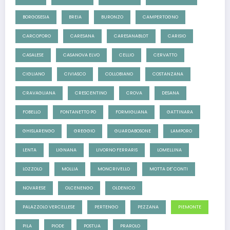
BORGOSESIA
BREIA
BURONZO
CAMPERTOGNO
CARCOFORO
CARESANA
CARESANABLOT
CARISIO
CASALESE
CASANOVA ELVO
CELLIO
CERVATTO
CIGLIANO
CIVIASCO
COLLOBIANO
COSTANZANA
CRAVAGLIANA
CRESCENTINO
CROVA
DESANA
FOBELLO
FONTANETTO PO
FORMIGLIANA
GATTINARA
GHISLARENGO
GREGGIO
GUARDABOSONE
LAMPORO
LENTA
LIGNANA
LIVORNO FERRARIS
LOMELLINA
LOZZOLO
MOLLIA
MONCRIVELLO
MOTTA DE' CONTI
NOVARESE
OLCENENGO
OLDENICO
PALAZZOLO VERCELLESE
PERTENGO
PEZZANA
PIEMONTE
PILA
PIODE
POSTUA
PRAROLO