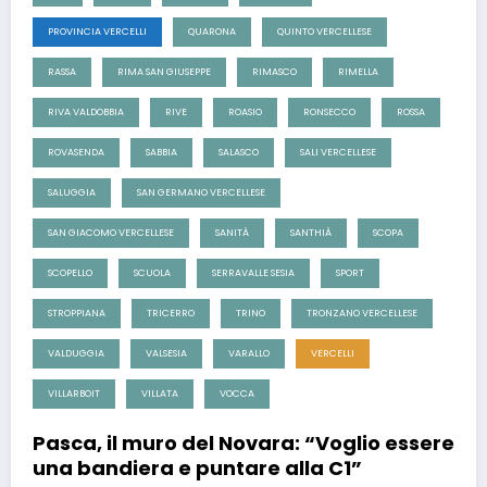
PROVINCIA VERCELLI
QUARONA
QUINTO VERCELLESE
RASSA
RIMA SAN GIUSEPPE
RIMASCO
RIMELLA
RIVA VALDOBBIA
RIVE
ROASIO
RONSECCO
ROSSA
ROVASENDA
SABBIA
SALASCO
SALI VERCELLESE
SALUGGIA
SAN GERMANO VERCELLESE
SAN GIACOMO VERCELLESE
SANITÀ
SANTHIÀ
SCOPA
SCOPELLO
SCUOLA
SERRAVALLE SESIA
SPORT
STROPPIANA
TRICERRO
TRINO
TRONZANO VERCELLESE
VALDUGGIA
VALSESIA
VARALLO
VERCELLI
VILLARBOIT
VILLATA
VOCCA
Pasca, il muro del Novara: “Voglio essere
una bandiera e puntare alla C1”