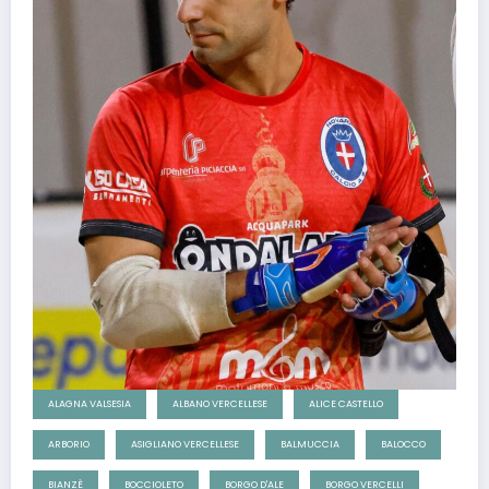
ALAGNA VALSESIA
ALBANO VERCELLESE
ALICE CASTELLO
ARBORIO
ASIGLIANO VERCELLESE
BALMUCCIA
BALOCCO
BIANZÈ
BOCCIOLETO
BORGO D'ALE
BORGO VERCELLI