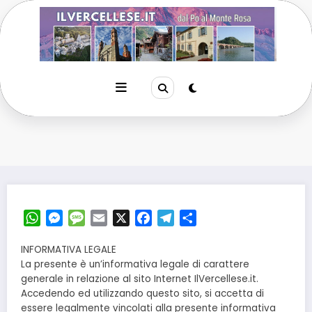
Vai
al
contenuto
WhatsApp
Messenger
Message
Email
X
Facebook
Telegram
Condividi
INFORMATIVA LEGALE
La presente è un’informativa legale di carattere
generale in relazione al sito Internet IlVercellese.it.
Accedendo ed utilizzando questo sito, si accetta di
essere legalmente vincolati alla presente informativa