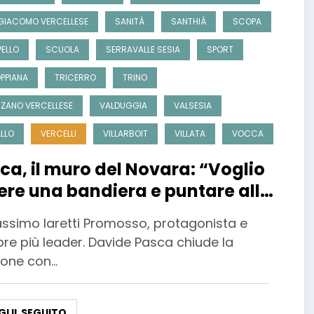
GIACOMO VERCELLESE
SANITÀ
SANTHIÀ
SCOPA
ELLO
SCUOLA
SERRAVALLE SESIA
SPORT
PPIANA
TRICERRO
TRINO
ZANO VERCELLESE
VALDUGGIA
VALSESIA
LLO
VERCELLI
VILLARBOIT
VILLATA
VOCCA
ca, il muro del Novara: “Voglio
ere una bandiera e puntare alla
assimo Iaretti Promosso, protagonista e
re più leader. Davide Pasca chiude la
ione con…
GI IL SEGUITO