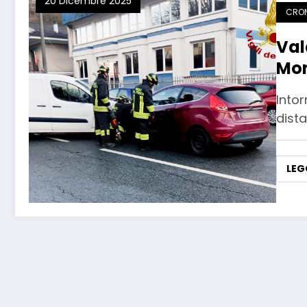
20 Dicembre 2025
CRO
Val
Mon
Intor
dist
LEG