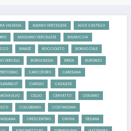
NA VALSESIA
ALBANO VERCELLESE
ALICE CASTELLO
RIO
ASIGLIANO VERCELLESE
BALMUCCIA
OCCO
BIANZÈ
BOCCIOLETO
BORGO D'ALE
O VERCELLI
BORGOSESIA
BREIA
BURONZO
PERTOGNO
CARCOFORO
CARESANA
SANABLOT
CARISIO
CASALESE
NOVA ELVO
CELLIO
CERVATTO
CIGLIANO
ASCO
COLLOBIANO
COSTANZANA
AGLIANA
CRESCENTINO
CROVA
DESANA
LLO
FONTANETTO PO
FORMIGLIANA
GATTINARA