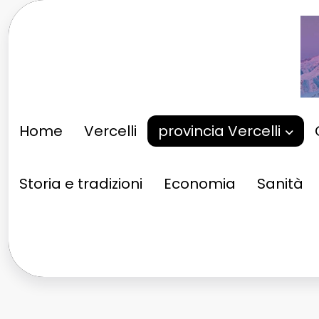
Vai
al
contenuto
Home
Vercelli
provincia Vercelli
Storia e tradizioni
Economia
Sanità