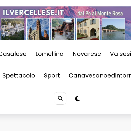
Casalese
Lomellina
Novarese
Valses
Spettacolo
Sport
Canavesanoedintorn