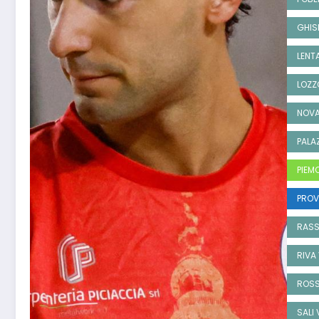
GHIS
LENT
LOZZ
NOVA
PALA
PIEM
PROV
RAS
RIVA
ROS
SALI