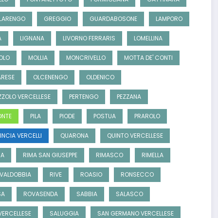
LARENGO
GREGGIO
GUARDABOSONE
LAMPORO
A
LIGNANA
LIVORNO FERRARIS
LOMELLINA
OLO
MOLLIA
MONCRIVELLO
MOTTA DE' CONTI
RESE
OLCENENGO
OLDENICO
ZZOLO VERCELLESE
PERTENGO
PEZZANA
ONTE
PILA
PIODE
POSTUA
PRAROLO
INCIA VERCELLI
QUARONA
QUINTO VERCELLESE
SA
RIMA SAN GIUSEPPE
RIMASCO
RIMELLA
 VALDOBBIA
RIVE
ROASIO
RONSECCO
SA
ROVASENDA
SABBIA
SALASCO
 VERCELLESE
SALUGGIA
SAN GERMANO VERCELLESE