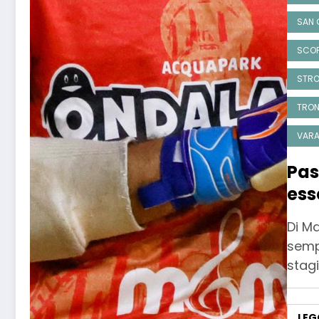
SAN 
SCOP
STRO
TRON
VARA
Pas
ess
C1”
Di M
semp
stag
LEG