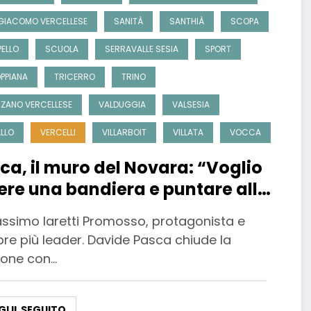
GIACOMO VERCELLESE
SANITÀ
SANTHIÀ
SCOPA
ELLO
SCUOLA
SERRAVALLE SESIA
SPORT
PPIANA
TRICERRO
TRINO
ZANO VERCELLESE
VALDUGGIA
VALSESIA
LLO
VERCELLI
VILLARBOIT
VILLATA
VOCCA
ca, il muro del Novara: “Voglio
ere una bandiera e puntare alla
assimo Iaretti Promosso, protagonista e
re più leader. Davide Pasca chiude la
ione con…
GI IL SEGUITO