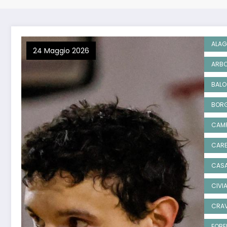
ALAG
24 Maggio 2026
ARBO
BAL
BORG
CAM
CARE
CASA
CIVI
CRAV
FOBE