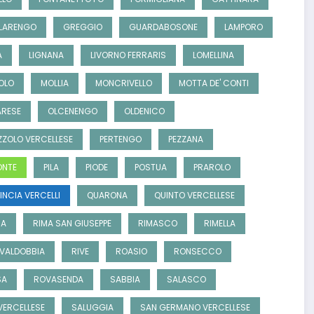
LARENGO
GREGGIO
GUARDABOSONE
LAMPORO
A
LIGNANA
LIVORNO FERRARIS
LOMELLINA
OLO
MOLLIA
MONCRIVELLO
MOTTA DE' CONTI
RESE
OLCENENGO
OLDENICO
ZZOLO VERCELLESE
PERTENGO
PEZZANA
ONTE
PILA
PIODE
POSTUA
PRAROLO
INCIA VERCELLI
QUARONA
QUINTO VERCELLESE
SA
RIMA SAN GIUSEPPE
RIMASCO
RIMELLA
 VALDOBBIA
RIVE
ROASIO
RONSECCO
SA
ROVASENDA
SABBIA
SALASCO
 VERCELLESE
SALUGGIA
SAN GERMANO VERCELLESE