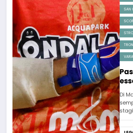
SAN 
SCOP
STRO
TRON
VARA
Pas
ess
C1”
Di M
semp
stag
LEG