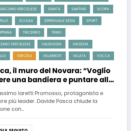
GIACOMO VERCELLESE
SANITÀ
SANTHIÀ
SCOPA
ELLO
SCUOLA
SERRAVALLE SESIA
SPORT
PPIANA
TRICERRO
TRINO
ZANO VERCELLESE
VALDUGGIA
VALSESIA
LLO
VERCELLI
VILLARBOIT
VILLATA
VOCCA
ca, il muro del Novara: “Voglio
ere una bandiera e puntare alla
assimo Iaretti Promosso, protagonista e
re più leader. Davide Pasca chiude la
ione con…
GI IL SEGUITO