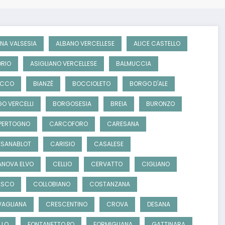
NA VALSESIA
ALBANO VERCELLESE
ALICE CASTELLO
RIO
ASIGLIANO VERCELLESE
BALMUCCIA
OCCO
BIANZÈ
BOCCIOLETO
BORGO D'ALE
O VERCELLI
BORGOSESIA
BREIA
BURONZO
PERTOGNO
CARCOFORO
CARESANA
SANABLOT
CARISIO
CASALESE
NOVA ELVO
CELLIO
CERVATTO
CIGLIANO
ASCO
COLLOBIANO
COSTANZANA
AGLIANA
CRESCENTINO
CROVA
DESANA
LLO
FONTANETTO PO
FORMIGLIANA
GATTINARA