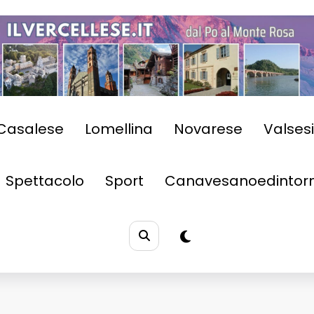
Casalese
Lomellina
Novarese
Valses
Spettacolo
Sport
Canavesanoedintorn