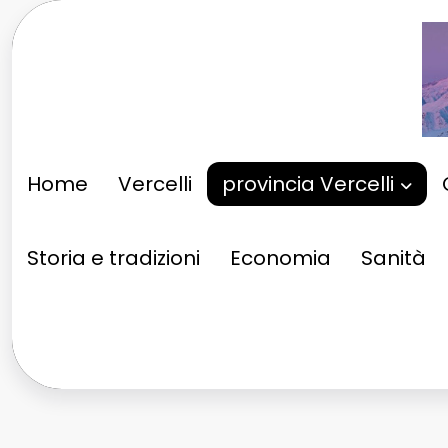
Vai
al
contenuto
Home
Vercelli
provincia Vercelli
Storia e tradizioni
Economia
Sanità