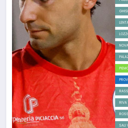
GHIS
LENT
LOZZ
NOVA
PALA
PIEM
PROV
RAS
RIVA
ROS
SALI