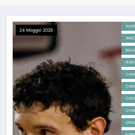
ALAG
24 Maggio 2026
ARBO
BAL
BORG
CAM
CARE
CASA
CIVI
CRAV
FOBE