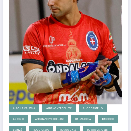
ALAGNA VALSESIA
ALBANO VERCELLESE
ALICE CASTELLO
ARBORIO
ASIGLIANO VERCELLESE
BALMUCCIA
BALOCCO
BIANZÈ
BOCCIOLETO
BORGO D'ALE
BORGO VERCELLI