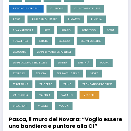
PROVINCIA VERCELLI
QUARONA
QUINTO VERCELLESE
RASSA
RIMA SAN GIUSEPPE
RIMASCO
RIMELLA
RIVA VALDOBBIA
RIVE
ROASIO
RONSECCO
ROSSA
ROVASENDA
SABBIA
SALASCO
SALI VERCELLESE
SALUGGIA
SAN GERMANO VERCELLESE
SAN GIACOMO VERCELLESE
SANITÀ
SANTHIÀ
SCOPA
SCOPELLO
SCUOLA
SERRAVALLE SESIA
SPORT
STROPPIANA
TRICERRO
TRINO
TRONZANO VERCELLESE
VALDUGGIA
VALSESIA
VARALLO
VERCELLI
VILLARBOIT
VILLATA
VOCCA
Pasca, il muro del Novara: “Voglio essere
una bandiera e puntare alla C1”