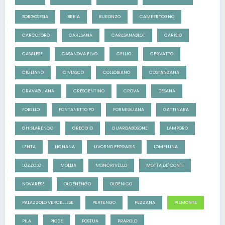
BORGOSESIA
BREIA
BURONZO
CAMPERTOGNO
CARCOFORO
CARESANA
CARESANABLOT
CARISIO
CASALESE
CASANOVA ELVO
CELLIO
CERVATTO
CIGLIANO
CIVIASCO
COLLOBIANO
COSTANZANA
CRAVAGLIANA
CRESCENTINO
CROVA
DESANA
FOBELLO
FONTANETTO PO
FORMIGLIANA
GATTINARA
GHISLARENGO
GREGGIO
GUARDABOSONE
LAMPORO
LENTA
LIGNANA
LIVORNO FERRARIS
LOMELLINA
LOZZOLO
MOLLIA
MONCRIVELLO
MOTTA DE' CONTI
NOVARESE
OLCENENGO
OLDENICO
PALAZZOLO VERCELLESE
PERTENGO
PEZZANA
PIEMONTE
PILA
PIODE
POSTUA
PRAROLO