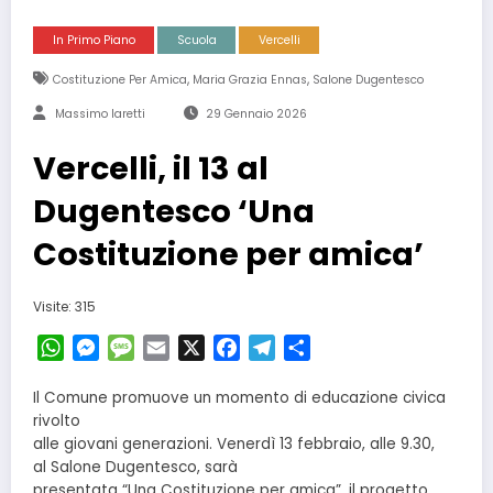
In Primo Piano
Scuola
Vercelli
,
,
Costituzione Per Amica
Maria Grazia Ennas
Salone Dugentesco
Massimo Iaretti
29 Gennaio 2026
Vercelli, il 13 al
Dugentesco ‘Una
Costituzione per amica’
Visite: 315
WhatsApp
Messenger
Message
Email
X
Facebook
Telegram
Condividi
Il Comune promuove un momento di educazione civica
rivolto
alle giovani generazioni. Venerdì 13 febbraio, alle 9.30,
al Salone Dugentesco, sarà
presentata “Una Costituzione per amica”, il progetto