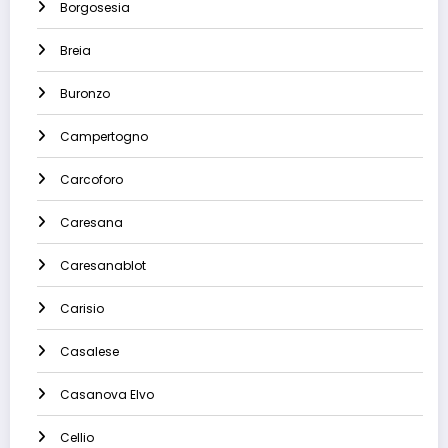
Borgosesia
Breia
Buronzo
Campertogno
Carcoforo
Caresana
Caresanablot
Carisio
Casalese
Casanova Elvo
Cellio