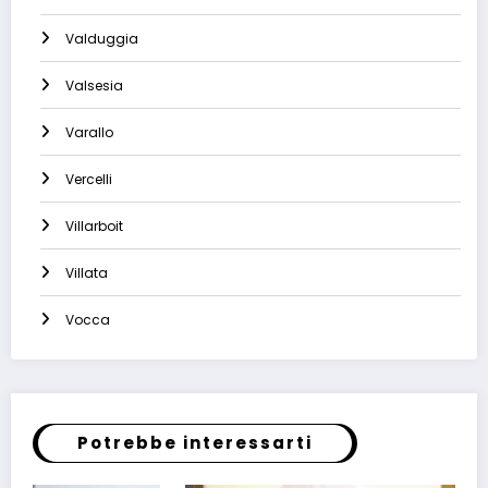
Valduggia
Valsesia
Varallo
Vercelli
Villarboit
Villata
Vocca
Potrebbe interessarti