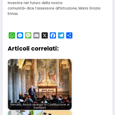
investire nel futuro della nostra
comunità» dice l’assessore all’Istruzione, Maria Grazia
Ennas.
WhatsApp
Messenger
Message
Email
X
Facebook
Telegram
Condividi
Articoli correlati:
Vercelli, Amich spiega la Costituzione ai
bambini