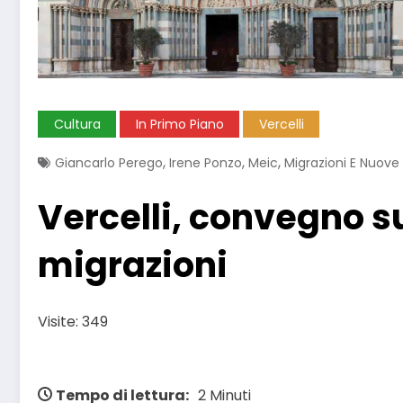
Cultura
In Primo Piano
Vercelli
,
,
,
Giancarlo Perego
Irene Ponzo
Meic
Migrazioni E Nuove
Vercelli, convegno s
migrazioni
Visite: 349
Tempo di lettura:
2 Minuti