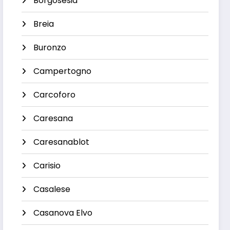
Borgosesia
Breia
Buronzo
Campertogno
Carcoforo
Caresana
Caresanablot
Carisio
Casalese
Casanova Elvo