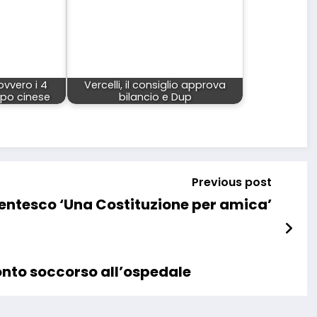
 ovvero i 4
Vercelli, il consiglio approva
copo cinese
bilancio e Dup
Previous post
Dugentesco ‘Una Costituzione per amica’
ronto soccorso all’ospedale