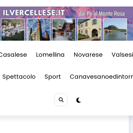
Casalese
Lomellina
Novarese
Valses
Spettacolo
Sport
Canavesanoedintorn