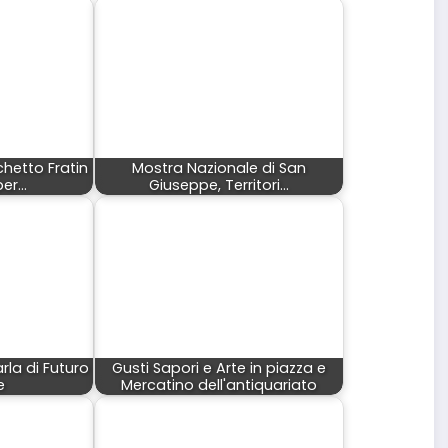
ichetto Fratin
Mostra Nazionale di San
per…
Giuseppe, Territori…
la di Futuro
Gusti Sapori e Arte in piazza e
e
Mercatino dell'antiquariato