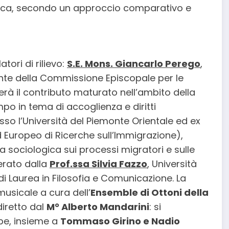
logica, secondo un approccio comparativo e
tori di rilievo:
S.E. Mons. Giancarlo Perego
,
nte della Commissione Episcopale per le
erà il contributo maturato nell’ambito della
mpo in tema di accoglienza e diritti
esso l’Università del Piemonte Orientale ed ex
ed Europeo di Ricerche sull’Immigrazione),
ca sociologica sui processi migratori e sulle
erato dalla
Prof.ssa Silvia Fazzo
, Università
di Laurea in Filosofia e Comunicazione. La
usicale a cura dell’
Ensemble di Ottoni della
 diretto dal
M° Alberto Mandarini
: si
be, insieme a
Tommaso Girino e Nadio