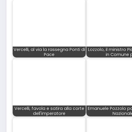
Vercelli, al via la rassegna Ponti di
Lozzolo, il ministro P
Pace
in Comune 
Vercelli, favola e satira alla corte
Emanuele Pozzolo par
dell'imperatore
Nazional