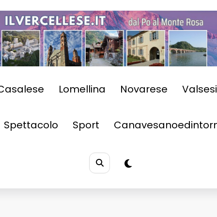
Casalese
Lomellina
Novarese
Valses
Spettacolo
Sport
Canavesanoedintorn