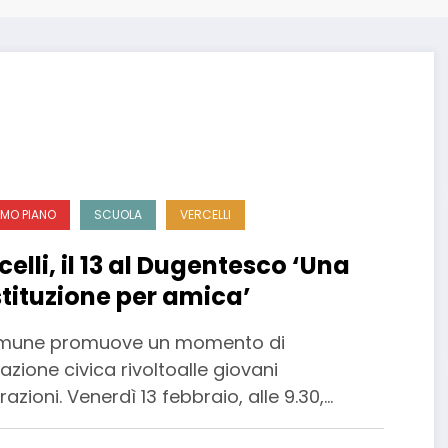
IMO PIANO
SCUOLA
VERCELLI
celli, il 13 al Dugentesco ‘Una
tituzione per amica’
omune promuove un momento di
zione civica rivoltoalle giovani
azioni. Venerdì 13 febbraio, alle 9.30,…