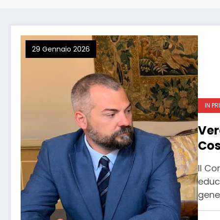
29 Gennaio 2026
IN PR
Ver
Cos
Il C
educa
gener