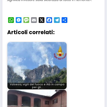
WhatsApp
Messenger
Message
Email
X
Facebook
Telegram
Condividi
Articoli correlati:
Valsesia, vigili del fuoco e Aib in campo
per gli…