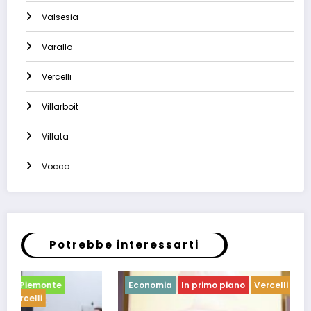
Valsesia
Varallo
Vercelli
Villarboit
Villata
Vocca
Potrebbe interessarti
Economia
In primo piano
Vercelli