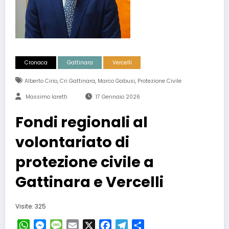
Cronaca
Gattinara
Vercelli
,
,
,
Alberto Cirio
Cri Gattinara
Marco Gabusi
Protezione Civile
Massimo Iaretti
17 Gennaio 2026
Fondi regionali al
volontariato di
protezione civile a
Gattinara e Vercelli
Visite: 325
WhatsApp
Messenger
Message
Email
X
Facebook
Telegram
Condividi