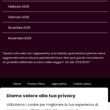
Febbraio 2026
Gennaio 2026
Dicembre 2025
Novembre 2025
"Questo sito web non rappresenta una testata giornalistica perchè viene
aggiornato senza alcuna periodicità fissa. Non può quindi considerarsi
un prodotto editoriale ai sensi della legge n. 62 del 7/03/2001. "
Home
Privacy Policy
Legal policy
Cookie-policy
Vercelli
Diamo valore alla tua privacy
Copyright 2026 IlVercellese | Powered By
SpiceThemes
Utilizziamo i cookie per migliorare la tua esperienza di