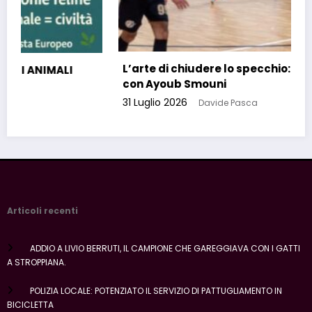
’arte di chiudere lo specchio: due chiacchiere
Risò, 
on Ayoub Smouni
sette
1 Luglio 2026
Davide Pasca
30 Lugl
Articoli recenti
ADDIO A LIVIO BERRUTI, IL CAMPIONE CHE GAREGGIAVA CON I GATTI
A STROPPIANA.
POLIZIA LOCALE: POTENZIATO IL SERVIZIO DI PATTUGLIAMENTO IN
BICICLETTA