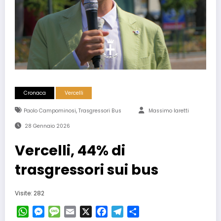
Cronaca
Vercelli
,
Paolo Campominosi
Trasgressori Bus
Massimo Iaretti
28 Gennaio 2026
Vercelli, 44% di
trasgressori sui bus
Visite: 282
WhatsApp
Messenger
Message
Email
X
Facebook
Telegram
Condividi