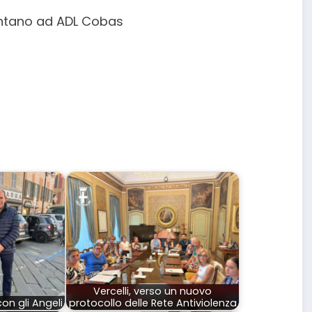
ntano ad ADL Cobas
Vercelli, verso un nuovo
on gli Angeli
protocollo delle Rete Antiviolenza