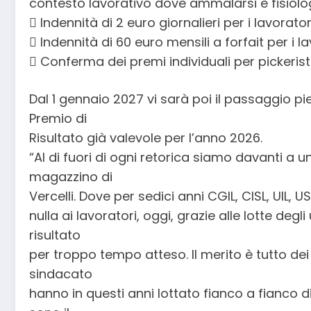
contesto lavorativo dove ammalarsi è fisiolo
 Indennità di 2 euro giornalieri per i lavorato
 Indennità di 60 euro mensili a forfait per i l
 Conferma dei premi individuali per pickeristi 
Dal 1 gennaio 2027 vi sarà poi il passaggio p
Premio di
Risultato già valevole per l’anno 2026.
“Al di fuori di ogni retorica siamo davanti a u
magazzino di
Vercelli. Dove per sedici anni CGIL, CISL, UIL,
nulla ai lavoratori, oggi, grazie alle lotte degl
risultato
per troppo tempo atteso. Il merito è tutto dei
sindacato
hanno in questi anni lottato fianco a fianco 