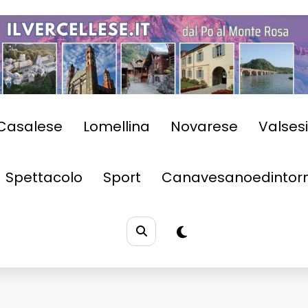
Casalese
Lomellina
Novarese
Valses
Spettacolo
Sport
Canavesanoedintorn