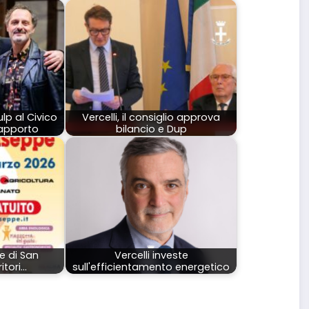
ulp al Civico
Vercelli, il consiglio approva
apporto
bilancio e Dup
e di San
Vercelli investe
itori…
sull'efficientamento energetico