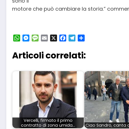
sono il
motore che può cambiare la storia.” comme
WhatsApp
Messenger
Message
Email
X
Facebook
Telegram
Condividi
Articoli correlati:
Vercelli, firmato il primo
contratto di zona umida…
Ciao Sandro, canta c