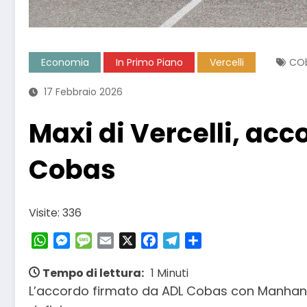
Economia
In Primo Piano
Vercelli
CO
17 Febbraio 2026
Maxi di Vercelli, acc
Cobas
Visite: 336
WhatsApp
Messenger
Message
Email
X
Facebook
Telegram
Condividi
Tempo di lettura:
1 Minuti
L’accordo firmato da ADL Cobas con Manhandw