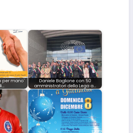
do per mano'
Daniele Baglione con 50
i…
amministratori della Lega a…