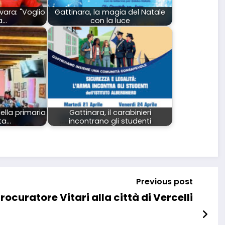
vara: "Voglio
Gattinara, la magia del Natale
a…
con la luce
della primaria
Gattinara, il carabinieri
ta…
incontrano gli studenti
Previous post
ocuratore Vitari alla città di Vercelli