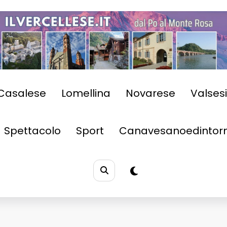
Casalese
Lomellina
Novarese
Valses
Spettacolo
Sport
Canavesanoedintorn