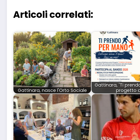
Articoli correlati:
Gattinara, 'Ti pren
Gattinara, nasce l'Orto Sociale
progetto d