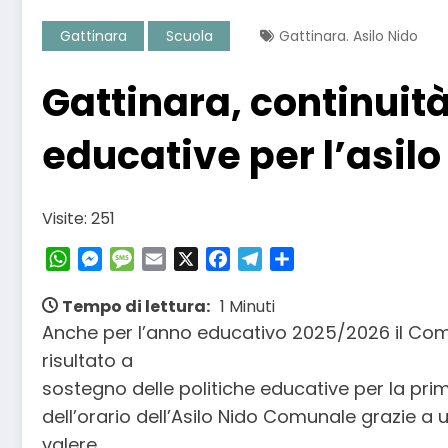
Gattinara
Scuola
Gattinara. Asilo Nido
Gattinara, continuità
educative per l’asilo
Visite: 251
WhatsApp
Messenger
Message
Email
X
Facebook
Telegram
Condividi
Tempo di lettura:
1 Minuti
Anche per l’anno educativo 2025/2026 il Com
risultato a
sostegno delle politiche educative per la pr
dell’orario dell’Asilo Nido Comunale grazie a 
valere