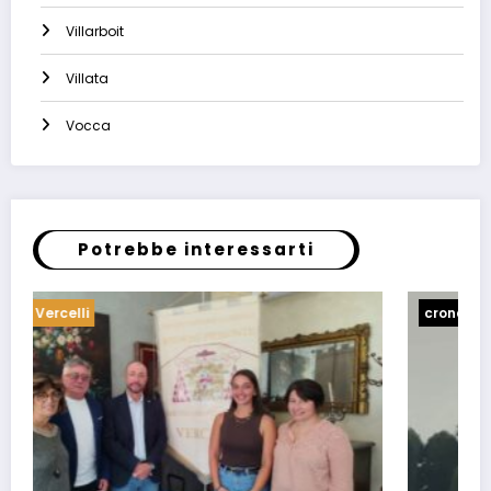
Villarboit
Villata
Vocca
Potrebbe interessarti
cronaca
Stroppiana