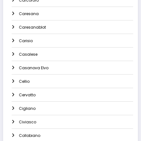
Carcoforo
Caresana
Caresanablot
Carisio
Casalese
Casanova Elvo
Cellio
Cervatto
Cigliano
Civiasco
Collobiano