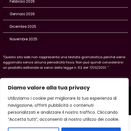
Gennaio 2026
Dicembre 2025
Novembre 2025
"Questo sito web non rappresenta una testata giornalistica perchè viene
aggiornato senza alcuna periodicità fissa. Non può quindi considerarsi
un prodotto editoriale ai sensi della legge n. 62 del 7/03/2001. "
Diamo valore alla tua privacy
Home
Privacy Policy
Legal policy
Cookie-policy
Vercelli
Utilizziamo i cookie per migliorare la tua esperienza di
Copyright 2026 IlVercellese | Powered By
SpiceThemes
navigazione, offrirti pubblicità o contenuti
personalizzati e analizzare il nostro traffico. Cliccando
“Accetta tutti”, acconsenti al nostro utilizzo dei cookie.