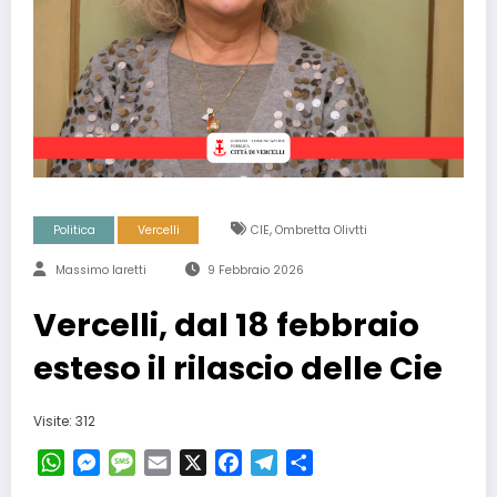
,
Politica
Vercelli
CIE
Ombretta Olivtti
Massimo Iaretti
9 Febbraio 2026
Vercelli, dal 18 febbraio
esteso il rilascio delle Cie
Visite: 312
WhatsApp
Messenger
Message
Email
X
Facebook
Telegram
Condividi