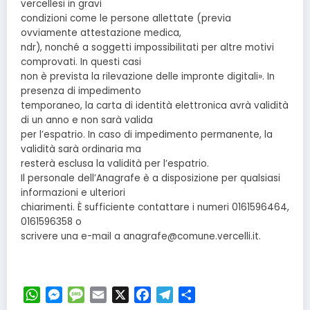
vercellesi in gravi
condizioni come le persone allettate (previa
ovviamente attestazione medica,
ndr), nonché a soggetti impossibilitati per altre motivi
comprovati. In questi casi
non è prevista la rilevazione delle impronte digitali». In
presenza di impedimento
temporaneo, la carta di identità elettronica avrà validità
di un anno e non sarà valida
per l’espatrio. In caso di impedimento permanente, la
validità sarà ordinaria ma
resterà esclusa la validità per l’espatrio.
Il personale dell’Anagrafe è a disposizione per qualsiasi
informazioni e ulteriori
chiarimenti. È sufficiente contattare i numeri 0161596464,
0161596358 o
scrivere una e-mail a anagrafe@comune.vercelli.it.
WhatsApp
Messenger
Message
Email
X
Facebook
Telegram
Condividi