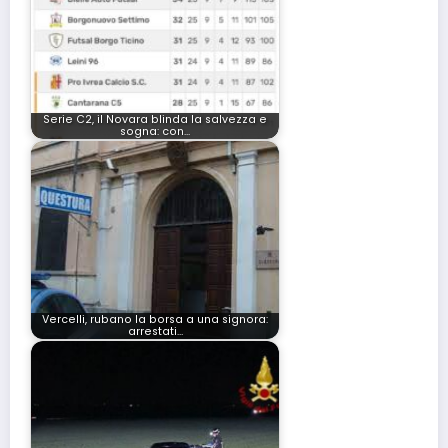
Serie C2, il Novara blinda la salvezza e
sogna: con…
Vercelli, rubano la borsa a una signora:
arrestati…