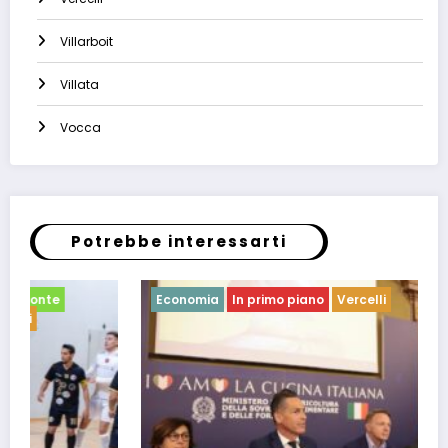
Villarboit
Villata
Vocca
Potrebbe interessarti
Economia
In primo piano
Vercelli