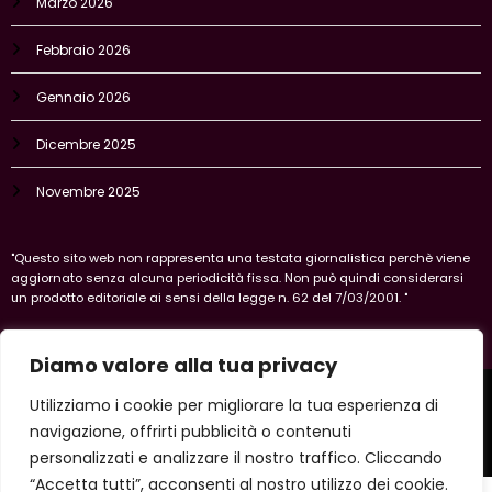
Marzo 2026
Febbraio 2026
Gennaio 2026
Dicembre 2025
Novembre 2025
"Questo sito web non rappresenta una testata giornalistica perchè viene
aggiornato senza alcuna periodicità fissa. Non può quindi considerarsi
un prodotto editoriale ai sensi della legge n. 62 del 7/03/2001. "
Diamo valore alla tua privacy
Home
Privacy Policy
Legal policy
Cookie-policy
Utilizziamo i cookie per migliorare la tua esperienza di
Vercelli
navigazione, offrirti pubblicità o contenuti
Copyright 2026 IlVercellese | Powered By
SpiceThemes
personalizzati e analizzare il nostro traffico. Cliccando
“Accetta tutti”, acconsenti al nostro utilizzo dei cookie.