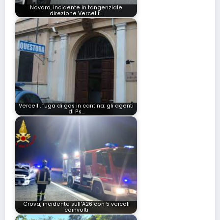
Novara, incidente in tangenziale
direzione Vercelli:…
Vercelli, fuga di gas in cantina: gli agenti
di Ps…
Crova, incidente sull'A26 con 5 veicoli
coinvolti