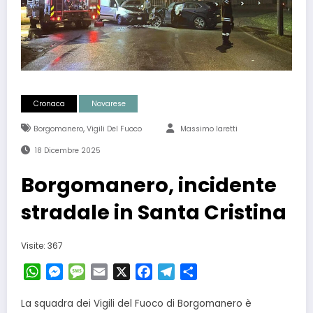
Cronaca
Novarese
,
Borgomanero
Vigili Del Fuoco
Massimo Iaretti
18 Dicembre 2025
Borgomanero, incidente
stradale in Santa Cristina
Visite: 367
WhatsApp
Messenger
Message
Email
X
Facebook
Telegram
Condividi
La squadra dei Vigili del Fuoco di Borgomanero è