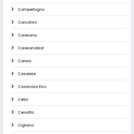
Campertogno
Carcoforo
Caresana
Caresanablot
Carisio
Casalese
Casanova Elvo
Cellio
Cervatto
Cigliano