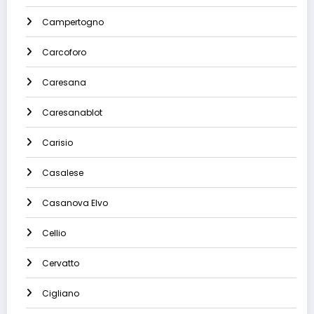
Campertogno
Carcoforo
Caresana
Caresanablot
Carisio
Casalese
Casanova Elvo
Cellio
Cervatto
Cigliano