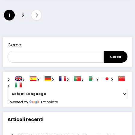
Paginazione
1
2
degli
articoli
Cerca
Cerca
Powered by
Translate
Articoli recenti