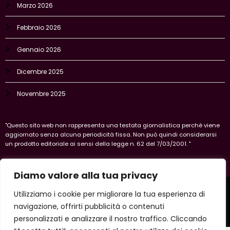
Marzo 2026
Febbraio 2026
Gennaio 2026
Dicembre 2025
Novembre 2025
"Questo sito web non rappresenta una testata giornalistica perchè viene
aggiornato senza alcuna periodicità fissa. Non può quindi considerarsi
un prodotto editoriale ai sensi della legge n. 62 del 7/03/2001. "
Diamo valore alla tua privacy
Home
Privacy Policy
Legal policy
Cookie-policy
Utilizziamo i cookie per migliorare la tua esperienza di
Vercelli
navigazione, offrirti pubblicità o contenuti
Copyright 2026 IlVercellese | Powered By
SpiceThemes
personalizzati e analizzare il nostro traffico. Cliccando