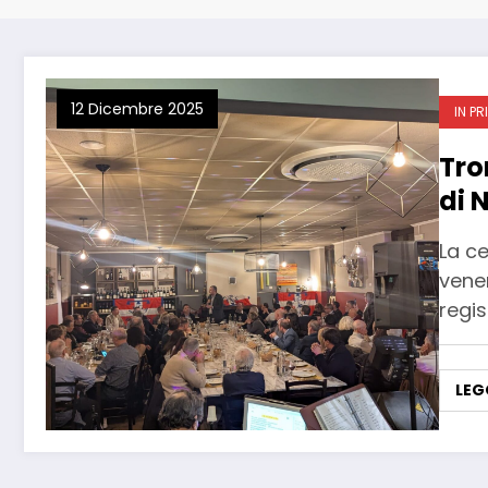
12 Dicembre 2025
IN PR
Tro
di 
La ce
vener
regis
LEG