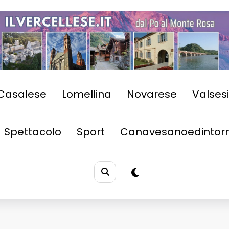
Casalese
Lomellina
Novarese
Valses
Spettacolo
Sport
Canavesanoedintorn