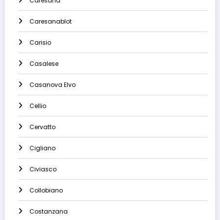
Caresana
Caresanablot
Carisio
Casalese
Casanova Elvo
Cellio
Cervatto
Cigliano
Civiasco
Collobiano
Costanzana