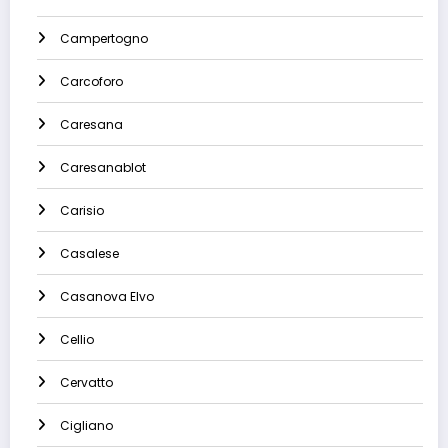
Campertogno
Carcoforo
Caresana
Caresanablot
Carisio
Casalese
Casanova Elvo
Cellio
Cervatto
Cigliano