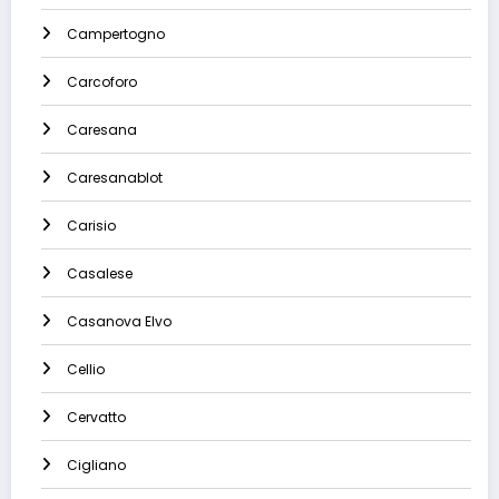
Campertogno
Carcoforo
Caresana
Caresanablot
Carisio
Casalese
Casanova Elvo
Cellio
Cervatto
Cigliano