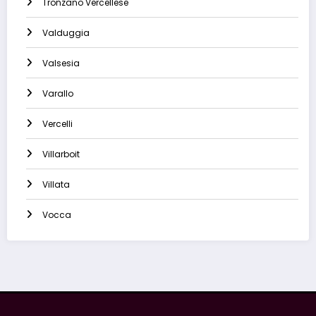
Tronzano Vercellese
Valduggia
Valsesia
Varallo
Vercelli
Villarboit
Villata
Vocca