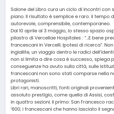
Salone del Libro cura un ciclo di incontri con 
piano. Il risultato è semplice e raro: il tempo
autorevole, comprensibile, contemporaneo.
Dal 10 aprile al 3 maggio, lo stesso spazio os
pilastro di Vercellae Hospitales : “…E bene pred
francescani in Vercelli. Ipotesi di ricerca”. No
ingiallite, un viaggio dentro le radici dell’ide
non si limita a dire cosa è successo, spiega
conseguenze ha avuto sulla città, sulle istituzi
francescani non sono stati comparse nella no
protagonisti.
Libri rari, manoscritti, fonti originali provenien
assoluto prestigio, come quella di Assisi, cos
in quattro sezioni. Il primo: San Francesco rac
‘600; i francescani che hanno lasciato il segno; 