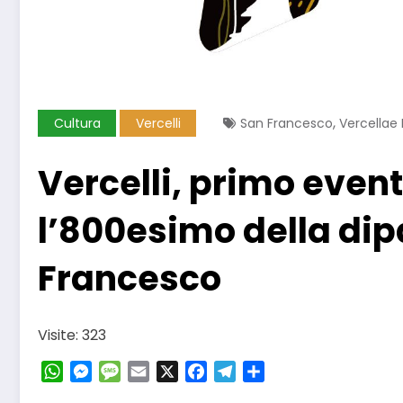
,
Cultura
Vercelli
San Francesco
Vercellae 
Vercelli, primo even
l’800esimo della dipa
Francesco
Visite: 323
WhatsApp
Messenger
Message
Email
X
Facebook
Telegram
Condividi