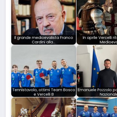
Il grande medioevalista Franco
In aprile Vercelli rit
Cardini alla…
Medioev
Tennistavolo, ottimi Team Bosco
Emanuele Pozzolo par
e Vercelli B
Nazional