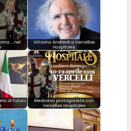
orna ... nel
Vittorino Andreoli a Vercellae
o
Hospitales
la di Futuro
Medioevo protagonista con
e
Vercellae Hospitales