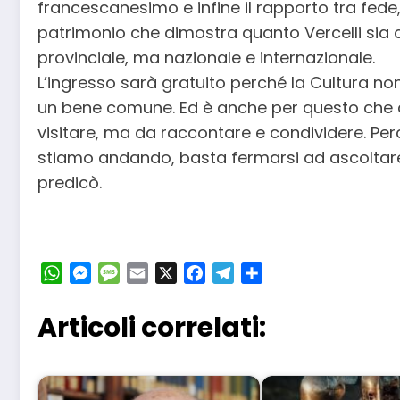
francescanesimo e infine il rapporto tra fede,
patrimonio che dimostra quanto Vercelli sia 
provinciale, ma nazionale e internazionale.
L’ingresso sarà gratuito perché la Cultura non 
un bene comune. Ed è anche per questo che 
visitare, ma da raccontare e condividere. Per
stiamo andando, basta fermarsi ad ascoltare
predicò.
WhatsApp
Messenger
Message
Email
X
Facebook
Telegram
Condividi
Articoli correlati: