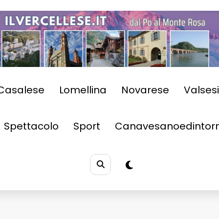
Casalese
Lomellina
Novarese
Valses
Spettacolo
Sport
Canavesanoedintorn