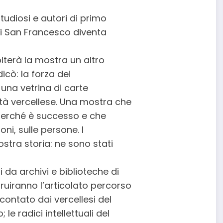
studiosi e autori di primo
 di San Francesco diventa
piterà la mostra un altro
icò: la forza dei
n una vetrina di carte
ntità vercellese. Una mostra che
 perché è successo e che
oni, sulle persone. I
stra storia: ne sono stati
ti da archivi e biblioteche di
truiranno l’articolato percorso
contato dai vercellesi del
le radici intellettuali del