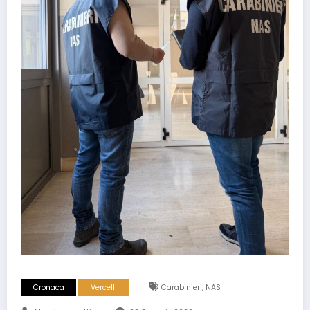
,
Cronaca
Vercelli
Carabinieri
NAS