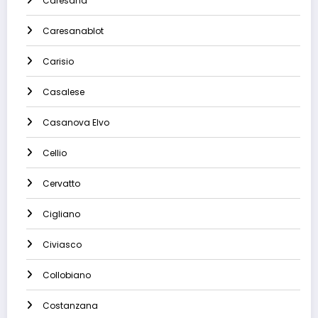
Caresana
Caresanablot
Carisio
Casalese
Casanova Elvo
Cellio
Cervatto
Cigliano
Civiasco
Collobiano
Costanzana