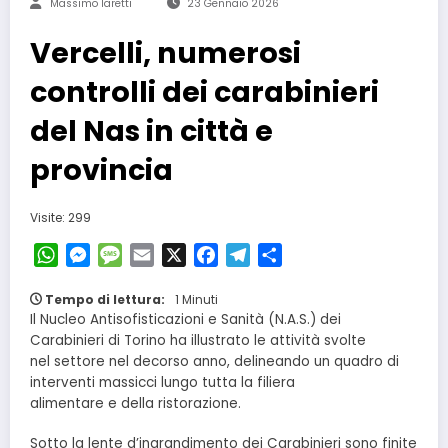
Massimo Iaretti
23 Gennaio 2026
Vercelli, numerosi
controlli dei carabinieri
del Nas in città e
provincia
Visite: 299
WhatsApp
Messenger
Message
Email
X
Facebook
Telegram
Condividi
Tempo di lettura:
1 Minuti
Il Nucleo Antisofisticazioni e Sanità (N.A.S.) dei
Carabinieri di Torino ha illustrato le attività svolte
nel settore nel decorso anno, delineando un quadro di
interventi massicci lungo tutta la filiera
alimentare e della ristorazione.
Sotto la lente d’ingrandimento dei Carabinieri sono finite