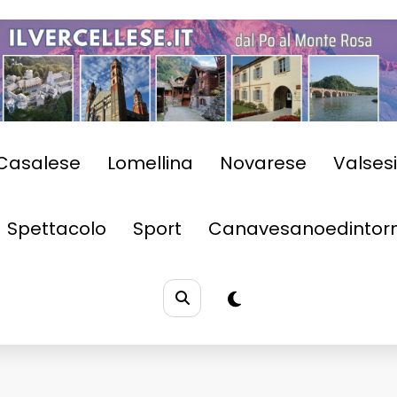
Casalese
Lomellina
Novarese
Valses
Spettacolo
Sport
Canavesanoedintorn