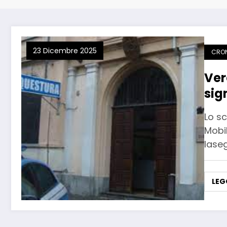
23 Dicembre 2025
CRO
Ver
sig
Lo sc
Mobil
lase
LEG