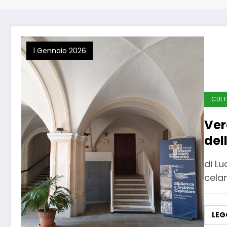
1 Gennaio 2026
CULT
Ver
del
di Lu
cela
LEG