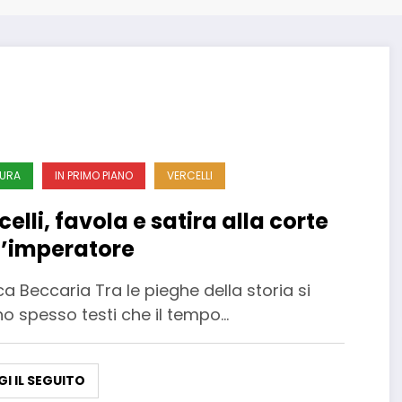
URA
IN PRIMO PIANO
VERCELLI
celli, favola e satira alla corte
l’imperatore
ca Beccaria Tra le pieghe della storia si
no spesso testi che il tempo…
GI IL SEGUITO