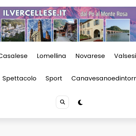
Casalese
Lomellina
Novarese
Valses
Spettacolo
Sport
Canavesanoedintorn