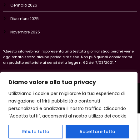
Gennaio 2026
Dicembre 2025
Novembre 2025
"Questo sito web non rappresenta una testata giornalistica perchè viene
aggiornato senza alcuna periodicità fissa. Non può quindi considerarsi
un prodotto editoriale ai sensi della legge n. 62 del 7/03/2001. "
Diamo valore alla tua privacy
Home
Privacy Policy
Legal policy
Cookie-policy
Utilizziamo i cookie per migliorare la tua esperienza di
Vercelli
navigazione, offrirti pubblicità o contenuti
Copyright 2026 IlVercellese | Powered By
SpiceThemes
personalizzati e analizzare il nostro traffico. Cliccando
“Accetta tutti”, acconsenti al nostro utilizzo dei cookie.
Rifiuta tutto
Accettare tutto