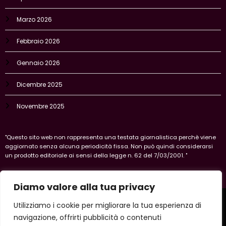
Marzo 2026
Febbraio 2026
Gennaio 2026
Dicembre 2025
Novembre 2025
"Questo sito web non rappresenta una testata giornalistica perchè viene
aggiornato senza alcuna periodicità fissa. Non può quindi considerarsi
un prodotto editoriale ai sensi della legge n. 62 del 7/03/2001. "
Diamo valore alla tua privacy
Home
Privacy Policy
Legal policy
Cookie-policy
Utilizziamo i cookie per migliorare la tua esperienza di
Vercelli
navigazione, offrirti pubblicità o contenuti
Copyright 2026 IlVercellese | Powered By
SpiceThemes