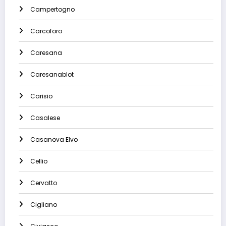
Campertogno
Carcoforo
Caresana
Caresanablot
Carisio
Casalese
Casanova Elvo
Cellio
Cervatto
Cigliano