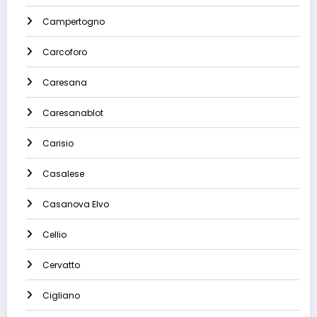
Campertogno
Carcoforo
Caresana
Caresanablot
Carisio
Casalese
Casanova Elvo
Cellio
Cervatto
Cigliano