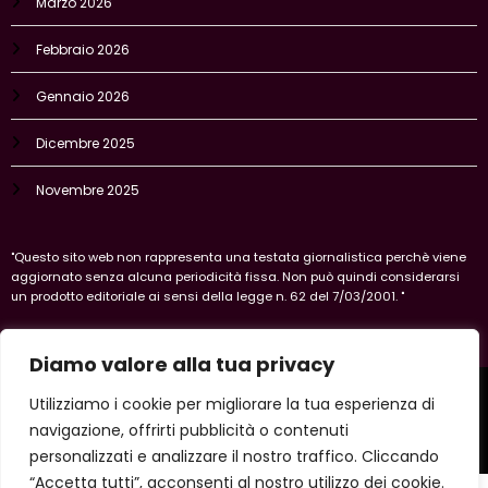
Marzo 2026
Febbraio 2026
Gennaio 2026
Dicembre 2025
Novembre 2025
"Questo sito web non rappresenta una testata giornalistica perchè viene
aggiornato senza alcuna periodicità fissa. Non può quindi considerarsi
un prodotto editoriale ai sensi della legge n. 62 del 7/03/2001. "
Diamo valore alla tua privacy
Home
Privacy Policy
Legal policy
Cookie-policy
Utilizziamo i cookie per migliorare la tua esperienza di
Vercelli
navigazione, offrirti pubblicità o contenuti
Copyright 2026 IlVercellese | Powered By
SpiceThemes
personalizzati e analizzare il nostro traffico. Cliccando
“Accetta tutti”, acconsenti al nostro utilizzo dei cookie.