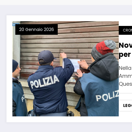
20 Gennaio 2026
CRO
Nov
per
Nell
Ammin
Ques
LEG