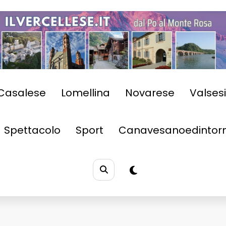
Casalese
Lomellina
Novarese
Valses
Spettacolo
Sport
Canavesanoedintorn