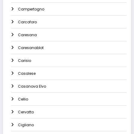
Campertogno
Carcoforo
Caresana
Caresanablot
Carisio
Casalese
Casanova Elvo
Cellio
Cervatto
Cigliano