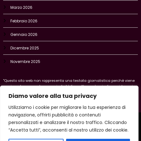
Marzo 2026
Febbraio 2026
Gennaio 2026
Dicembre 2025
Novembre 2025
"Questo sito web non rappresenta una testata giornalistica perchè viene
aggiornato senza alcuna periodicità fissa. Non può quindi considerarsi
un prodotto editoriale ai sensi della legge n. 62 del 7/03/2001. "
Diamo valore alla tua privacy
Utilizziamo i cookie per migliorare la tua esperienza di
navigazione, offrirti pubblicità o contenuti
Home
Privacy Policy
Legal policy
Cookie-policy
personalizzati e analizzare il nostro traffico. Cliccando
Vercelli
“Accetta tutti”, acconsenti al nostro utilizzo dei cookie.
Copyright 2026 IlVercellese | Powered By
SpiceThemes