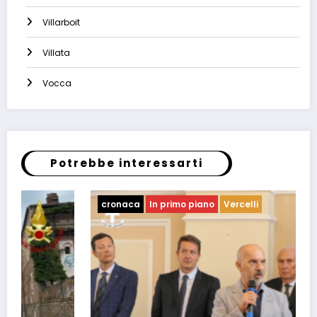
Villarboit
Villata
Vocca
Potrebbe interessarti
cronaca
In primo piano
Vercelli