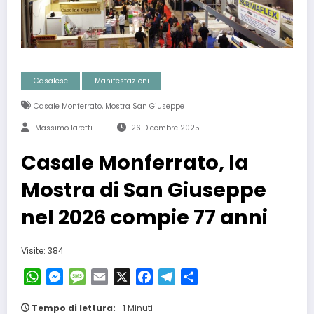
Casalese
Manifestazioni
,
Casale Monferrato
Mostra San Giuseppe
Massimo Iaretti
26 Dicembre 2025
Casale Monferrato, la
Mostra di San Giuseppe
nel 2026 compie 77 anni
Visite: 384
WhatsApp
Messenger
Message
Email
X
Facebook
Telegram
Condividi
Tempo di lettura:
1 Minuti