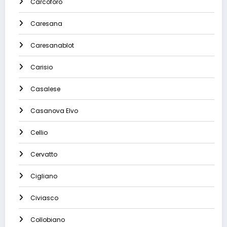
Carcoforo
Caresana
Caresanablot
Carisio
Casalese
Casanova Elvo
Cellio
Cervatto
Cigliano
Civiasco
Collobiano